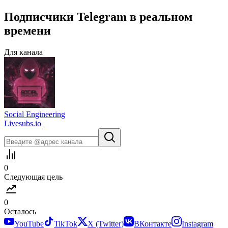
Подписчики
Telegram
в
реальном
времени
Для канала
Social Engineering
Livesubs.io
0
Следующая цель
0
Осталось
YouTube
TikTok
X (Twitter)
ВКонтакте
Instagram