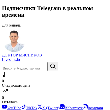
Подписчики
Telegram
в
реальном
времени
Для канала
ДОКТОР МЯСНИКОВ
Livesubs.io
0
Следующая цель
0
Осталось
YouTube
TikTok
X (Twitter)
ВКонтакте
Instagram