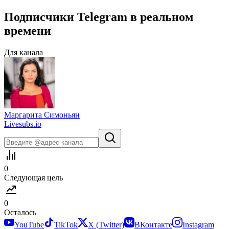
Подписчики
Telegram
в
реальном
времени
Для канала
Маргарита Симоньян
Livesubs.io
0
Следующая цель
0
Осталось
YouTube
TikTok
X (Twitter)
ВКонтакте
Instagram