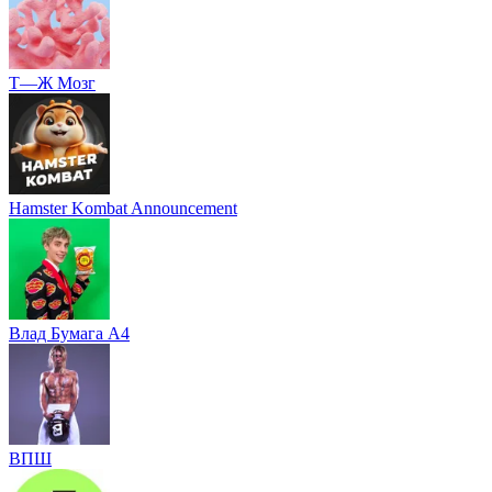
Т—Ж Мозг
Hamster Kombat Announcement
Влад Бумага A4
ВПШ