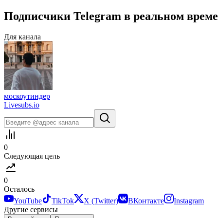
Подписчики
Telegram
в
реальном врем
Для канала
москоутиндер
Livesubs.io
0
Следующая цель
0
Осталось
YouTube
TikTok
X (Twitter)
ВКонтакте
Instagram
Другие сервисы