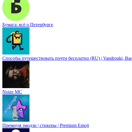
Бумага: всё о Петербурге
Способы путешествoвать почти бесплатно (RU) | Vandrouki, В
Noize MC
Премиум эмодзи | стикеры | Premium Emoji