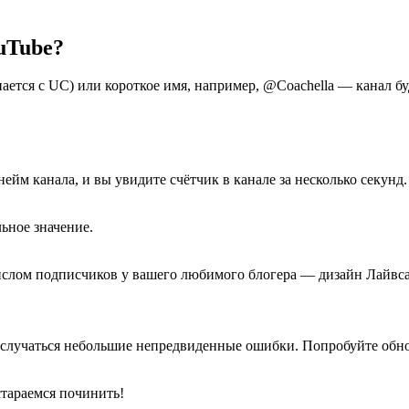
uTube?
ается с UC) или короткое имя, например, @Coachella — канал б
йм канала, и вы увидите счётчик в канале за несколько секунд.
ьное значение.
слом подписчиков у вашего любимого блогера — дизайн Лайвса
ут случаться небольшие непредвиденные ошибки. Попробуйте об
стараемся починить!