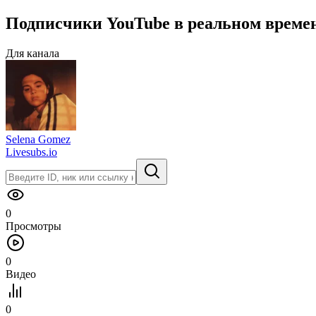
Подписчики
YouTube
в
реальном време
Для канала
Selena Gomez
Livesubs.io
0
Просмотры
0
Видео
0