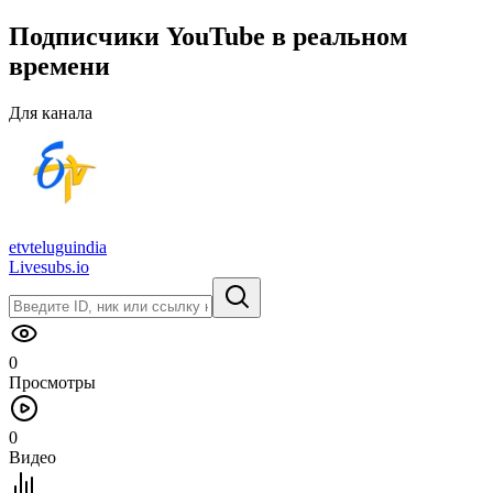
Подписчики
YouTube
в
реальном
времени
Для канала
etvteluguindia
Livesubs.io
0
Просмотры
0
Видео