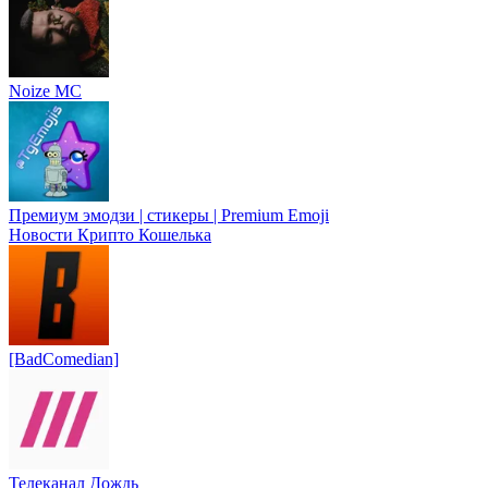
Noize MC
Премиум эмодзи | стикеры | Premium Emoji
Новости Крипто Кошелька
[BadComedian]
Телеканал Дождь