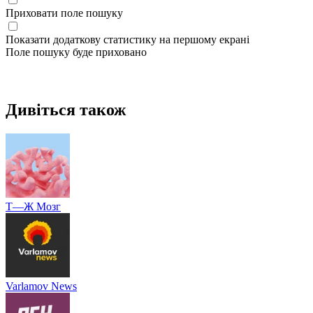
Приховати поле пошуку
Показати додаткову статистику на першому екрані
Поле пошуку буде приховано
Дивіться також
Т—Ж Мозг
Varlamov News