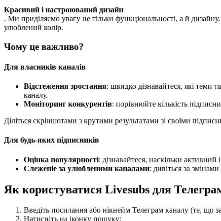
Красивий і настроюваний дизайн
. Ми приділяємо увагу не тільки функціональності, а й дизайн
улюблений колір.
Чому це важливо?
Для власників каналів
Відстеження зростання
: швидко дізнавайтеся, які теми
каналу.
Моніторинг конкурентів
: порівнюйте кількість підписн
Діліться скріншотами з крутими результатами зі своїми підпи
Для будь-яких підписників
Оцінка популярності
: дізнавайтеся, наскільки активний 
Слеженіе за улюбленими каналами
: дивіться за змінам
Як користуватися Livesubs для Телегра
Введіть посилання або нікнейм Телеграм каналу (те, що з
Натисніть на іконку пошуку;