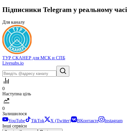
Підписники
Telegram
у
реальному часі
Для каналу
ТУР СКАНЕР для МСК и СПБ
Livesubs.io
0
Наступна ціль
0
Залишилося
YouTube
TikTok
X (Twitter)
ВКонтакте
Instagram
Інші сервіси