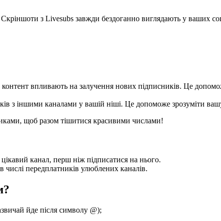
у. Скріншоти з Livesubs завжди бездоганно виглядають у ваших с
 та контент впливають на залучення нових підписників. Це допом
иків з іншими каналами у вашій ніші. Це допоможе зрозуміти ва
сниками, щоб разом тішитися красивими числами!
і цікавий канал, перш ніж підписатися на нього.
и в числі передплатників улюблених каналів.
м?
азвичай йде після символу @);