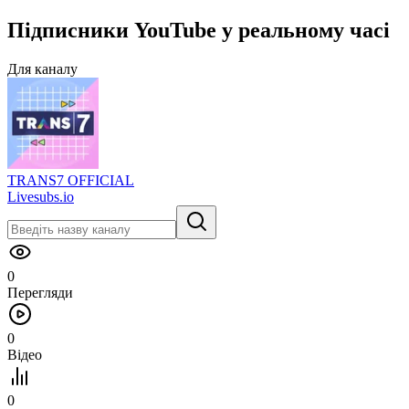
Підписники
YouTube
у
реальному часі
Для каналу
TRANS7 OFFICIAL
Livesubs.io
0
Перегляди
0
Відео
0