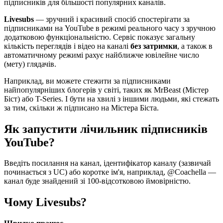
підписників для більшості популярних каналів.
Livesubs
— зручний і красивий спосіб спостерігати за
підписниками на YouTube в режимі реального часу з зручною
додатковою функціональністю. Сервіс показує загальну
кількість переглядів і відео на каналі
без затримки
, а також в
автоматичному режимі рахує найближче ювілейне число
(мету) глядачів.
Наприклад, ви можете стежити за підписниками
найпопулярніших блогерів у світі, таких як MrBeast (Містер
Біст) або T-Series. І бути на хвилі з іншими людьми, які стежать
за тим, скільки ж підписано на Містера Біста.
Як запустити лічильник підписників
YouTube?
Введіть посилання на канал, ідентифікатор каналу (зазвичай
починається з UC) або коротке ім'я, наприклад, @Coachella —
канал буде знайдений зі 100-відсотковою ймовірністю.
Чому Livesubs?