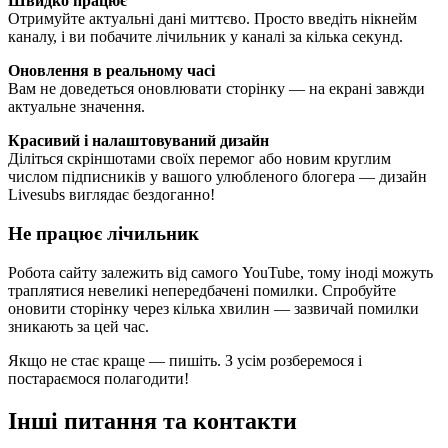
Швидко працює
Отримуйте актуальні дані миттєво. Просто введіть нікнейм
каналу, і ви побачите лічильник у каналі за кілька секунд.
Оновлення в реальному часі
Вам не доведеться оновлювати сторінку — на екрані завжди
актуальне значення.
Красивий і налаштовуваний дизайн
Діліться скріншотами своїх перемог або новим круглим
числом підписників у вашого улюбленого блогера — дизайн
Livesubs виглядає бездоганно!
Не працює лічильник
Робота сайту залежить від самого YouTube, тому іноді можуть
траплятися невеликі непередбачені помилки. Спробуйте
оновити сторінку через кілька хвилин — зазвичай помилки
зникають за цей час.
Якщо не стає краще — пишіть. З усім розберемося і
постараємося полагодити!
Інші питання та контакти