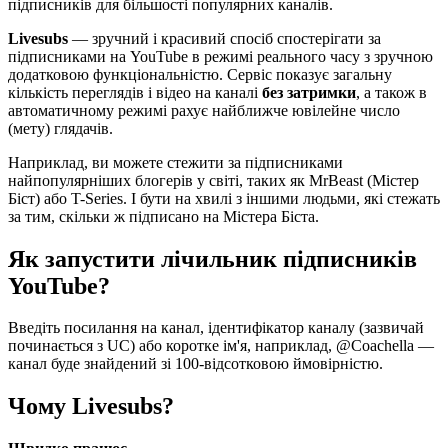
підписників для більшості популярних каналів.
Livesubs
— зручний і красивий спосіб спостерігати за
підписниками на YouTube в режимі реального часу з зручною
додатковою функціональністю. Сервіс показує загальну
кількість переглядів і відео на каналі
без затримки
, а також в
автоматичному режимі рахує найближче ювілейне число
(мету) глядачів.
Наприклад, ви можете стежити за підписниками
найпопулярніших блогерів у світі, таких як MrBeast (Містер
Біст) або T-Series. І бути на хвилі з іншими людьми, які стежать
за тим, скільки ж підписано на Містера Біста.
Як запустити лічильник підписників
YouTube?
Введіть посилання на канал, ідентифікатор каналу (зазвичай
починається з UC) або коротке ім'я, наприклад, @Coachella —
канал буде знайдений зі 100-відсотковою ймовірністю.
Чому Livesubs?