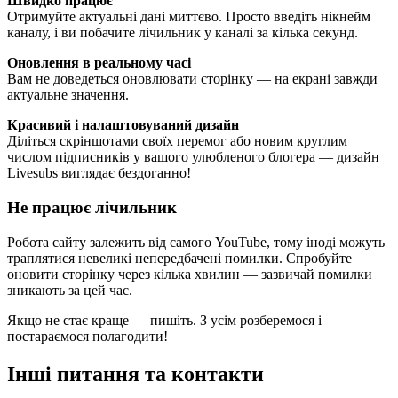
Швидко працює
Отримуйте актуальні дані миттєво. Просто введіть нікнейм
каналу, і ви побачите лічильник у каналі за кілька секунд.
Оновлення в реальному часі
Вам не доведеться оновлювати сторінку — на екрані завжди
актуальне значення.
Красивий і налаштовуваний дизайн
Діліться скріншотами своїх перемог або новим круглим
числом підписників у вашого улюбленого блогера — дизайн
Livesubs виглядає бездоганно!
Не працює лічильник
Робота сайту залежить від самого YouTube, тому іноді можуть
траплятися невеликі непередбачені помилки. Спробуйте
оновити сторінку через кілька хвилин — зазвичай помилки
зникають за цей час.
Якщо не стає краще — пишіть. З усім розберемося і
постараємося полагодити!
Інші питання та контакти